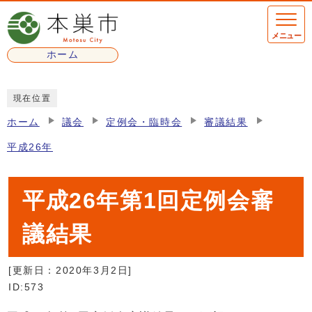
ページの先頭です
メニュー
ホーム
ここから本文です
現在位置
ホーム
議会
定例会・臨時会
審議結果
平成26年
平成26年第1回定例会審
議結果
[更新日：
2020年3月2日
]
ID:573