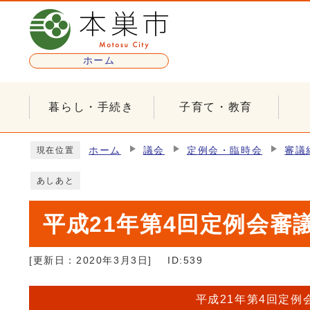
ページの先頭です
ホーム
暮らし・手続き
子育て・教育
ここから本文です
ホーム
議会
定例会・臨時会
審議
現在位置
あしあと
平成21年第4回定例会審
[更新日：
2020年3月3日
]
ID:539
平成21年第4回定例