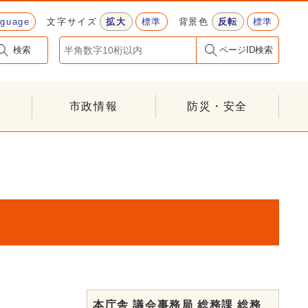
nguage
文字サイズ
拡大
標準
背景色
反転
標準
検索
ページID検索
市政情報
防災・安全
本庁舎 議会事務局 総務課 総務