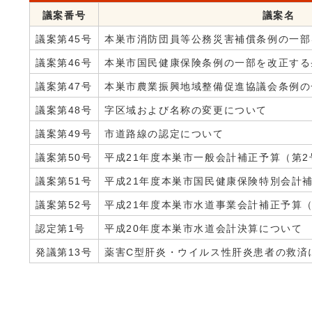
議案番号
議案名
議案第45号
本巣市消防団員等公務災害補償条例の一部
議案第46号
本巣市国民健康保険条例の一部を改正する
議案第47号
本巣市農業振興地域整備促進協議会条例の
議案第48号
字区域および名称の変更について
議案第49号
市道路線の認定について
議案第50号
平成21年度本巣市一般会計補正予算（第
議案第51号
平成21年度本巣市国民健康保険特別会計
議案第52号
平成21年度本巣市水道事業会計補正予算
認定第1号
平成20年度本巣市水道会計決算について
発議第13号
薬害C型肝炎・ウイルス性肝炎患者の救済