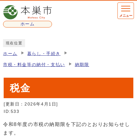
ページの先頭です
メニュー
ホーム
ここから本文です
現在位置
ホーム
暮らし・手続き
市税・料金等の納付・支払い
納期限
税金
[更新日：
2026年4月1日
]
ID:533
令和8年度の市税の納期限を下記のとおりお知らせし
ます。