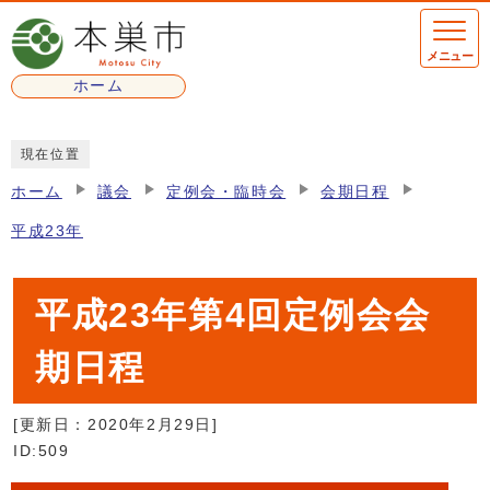
ページの先頭です
メニュー
ホーム
ここから本文です
現在位置
ホーム
議会
定例会・臨時会
会期日程
平成23年
平成23年第4回定例会会
期日程
[更新日：
2020年2月29日
]
ID:509