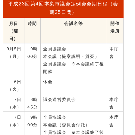
平成23回第4回本巣市議会定例会会期日程（会
期25日間）
月日
時間
会議名等
開催
（曜
場所
日）
9月5日
9時
全員協議会
本庁
（月）
00分
本会議（提案説明・質疑）
舎
全員協議会 ※本会議終了後
開催
6日
休会
（火）
7日
8時
議会運営委員会
本庁
（水）
45分
舎
7日
9時
全員協議会
本庁
（水）
00分
本会議（委員会付託）
舎
全員協議会 ※本会議終了後