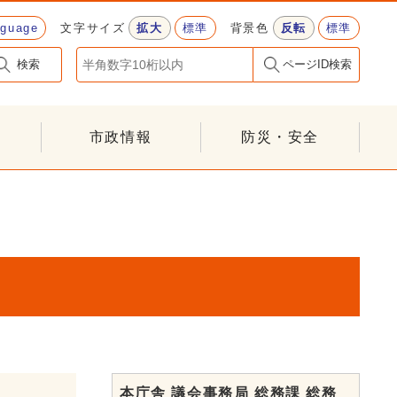
nguage
文字サイズ
拡大
標準
背景色
反転
標準
検索
ページID検索
市政情報
防災・安全
本庁舎 議会事務局 総務課 総務