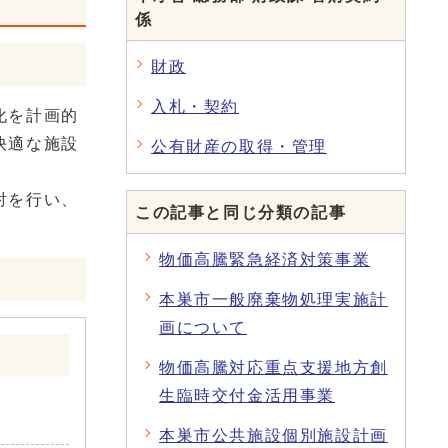
係
財政
入札・契約
化を計画的
快適な施設
公有財産の取得・管理
討を行い、
この記事と同じ分類の記事
物価高騰緊急経済対策事業
本巣市一般廃棄物処理実施計
画について
物価高騰対応重点支援地方創
生臨時交付金活用事業
本巣市公共施設個別施設計画