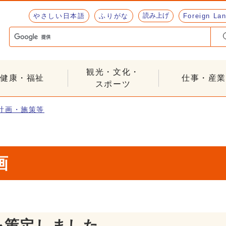
読み上げ
やさしい日本語
ふりがな
Foreign La
観光・文化・
健康・福祉
仕事・産業
スポーツ
計画・施策等
画
を策定しました