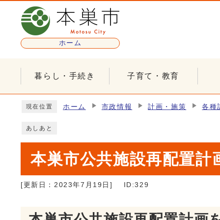
ページの先頭です
ホーム
暮らし・手続き
子育て・教育
ここから本文です
ホーム
市政情報
計画・施策
各種
現在位置
あしあと
本巣市公共施設再配置計
[更新日：
2023年7月19日
]
ID:329
本巣市公共施設再配置計画