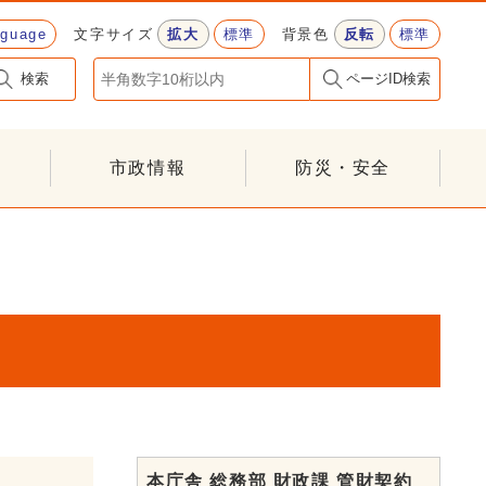
nguage
文字サイズ
拡大
標準
背景色
反転
標準
検索
ページID検索
市政情報
防災・安全
本庁舎 総務部 財政課 管財契約