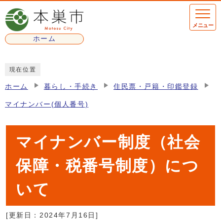
ページの先頭です
メニュー
ホーム
ここから本文です
現在位置
ホーム
暮らし・手続き
住民票・戸籍・印鑑登録
マイナンバー(個人番号)
マイナンバー制度（社会
保障・税番号制度）につ
いて
[更新日：
2024年7月16日
]