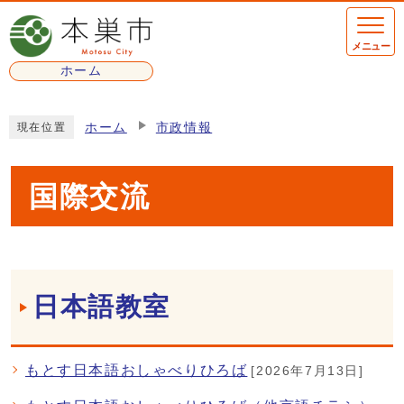
ページの先頭です
メニュー
ホーム
ここから本文です
ホーム
市政情報
現在位置
国際交流
メインメニュー
日本語教室
もとす日本語おしゃべりひろば
[2026年7月13日]