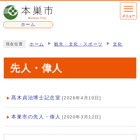
ページの先頭です
メニュー
ホーム
ここから本文です
ホーム
観光・文化・スポーツ
文化
現在位置
先人・偉人
髙木貞治博士記念室
[2026年4月10日]
メインメニュー
本巣市の先人・偉人
[2020年3月12日]