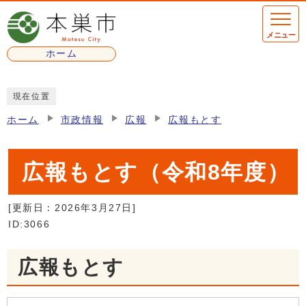
ページの先頭です
メニュー
ホーム
ここから本文です
現在位置
ホーム
市政情報
広報
広報もとす
広報もとす（令和8年度）
[更新日：
2026年3月27日
]
ID:3066
広報もとす