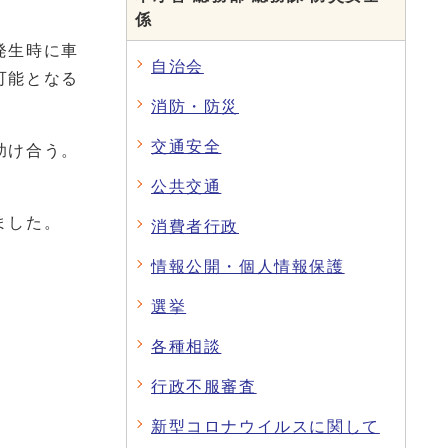
係
発生時に車
自治会
可能となる
消防・防災
交通安全
助け合う。
公共交通
ました。
消費者行政
情報公開・個人情報保護
選挙
各種相談
行政不服審査
新型コロナウイルスに関して