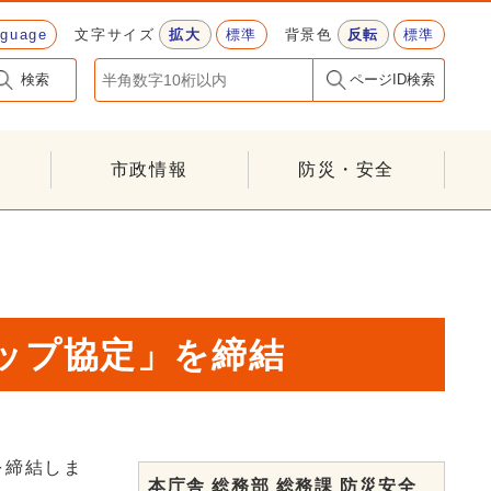
nguage
文字サイズ
拡大
標準
背景色
反転
標準
検索
ページID検索
市政情報
防災・安全
ップ協定」を締結
を締結しま
本庁舎 総務部 総務課 防災安全