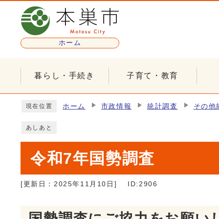
ページの先頭です
ホーム
暮らし・手続き
子育て・教育
ここから本文です
ホーム
市政情報
統計調査
その他
現在位置
あしあと
令和7年国勢調査
[更新日：
2025年11月10日
]
ID:2906
国勢調査にご協力をお願い