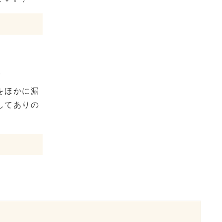
。
をほかに漏
してありの