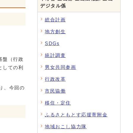
デジタル係
総合計画
地方創生
SDGs
。
統計調査
基盤（行政
男女共同参画
としての利
行政改革
り、今回の
市民協働
移住・定住
ふるさともとす応援寄附金
地域おこし協力隊