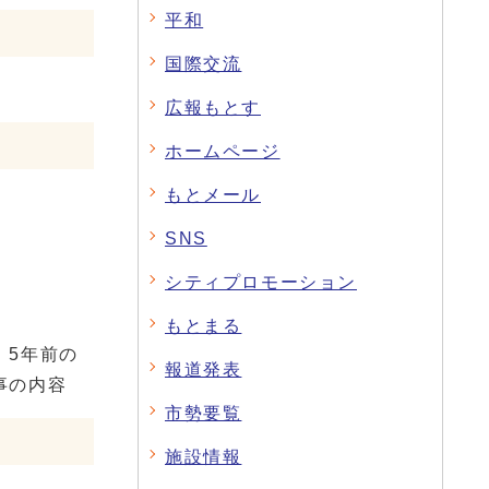
平和
国際交流
広報もとす
ホームページ
もとメール
SNS
シティプロモーション
もとまる
、5年前の
報道発表
事の内容
市勢要覧
施設情報