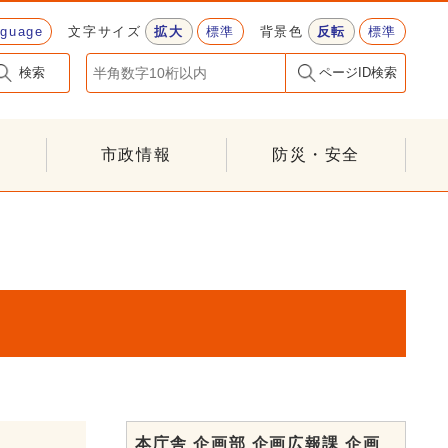
nguage
文字サイズ
拡大
標準
背景色
反転
標準
検索
ページID検索
市政情報
防災・安全
本庁舎 企画部 企画広報課 企画