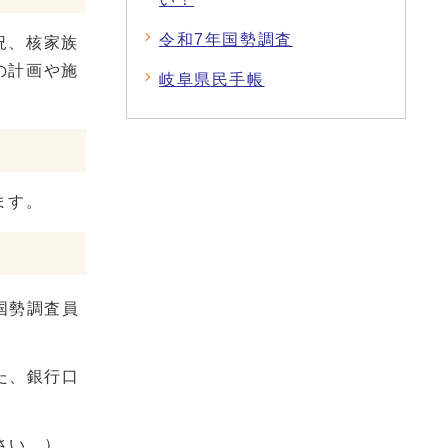
令和7年国勢調査
況、核家族
の計画や施
岐阜県民手帳
ます。
国勢調査員
た、銀行口
さい。）