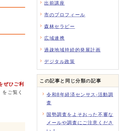
出前講座
市のプロフィール
森林セラピー
広域連携
過疎地域持続的発展計画
デジタル政策
この記事と同じ分類の記事
をぜひご利
」をご覧く
令和8年経済センサス-活動調
査
国勢調査をよそおった不審な
メールや調査にご注意くださ
い！