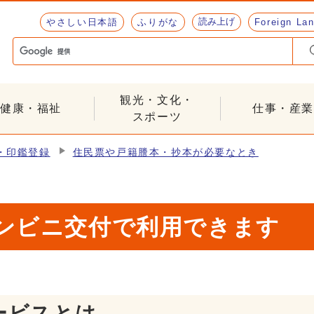
読み上げ
やさしい日本語
ふりがな
Foreign La
観光・文化・
健康・福祉
仕事・産業
スポーツ
・印鑑登録
住民票や戸籍謄本・抄本が必要なとき
ンビニ交付で利用できます
ービスとは