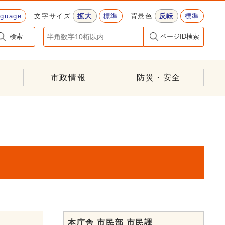
nguage
文字サイズ
拡大
標準
背景色
反転
標準
検索
ページID検索
市政情報
防災・安全
本庁舎 市民部 市民課