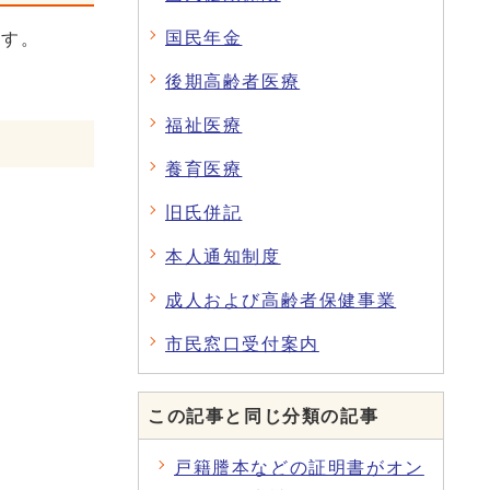
国民年金
ます。
後期高齢者医療
福祉医療
養育医療
旧氏併記
本人通知制度
成人および高齢者保健事業
市民窓口受付案内
この記事と同じ分類の記事
戸籍謄本などの証明書がオン