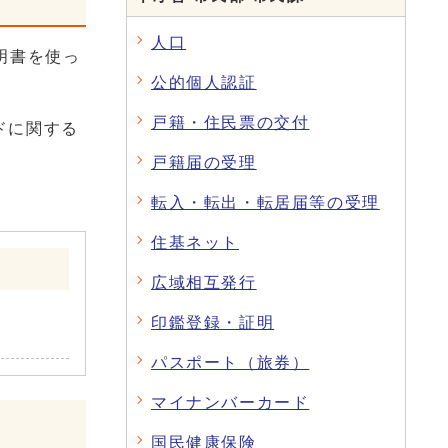
人口
明書を使っ
公的個人認証
戸籍・住民票の交付
ドに関する
戸籍届の受理
転入・転出・転居届等の受理
住基ネット
広域相互発行
印鑑登録・証明
パスポート（旅券）
マイナンバーカード
ス
国民健康保険