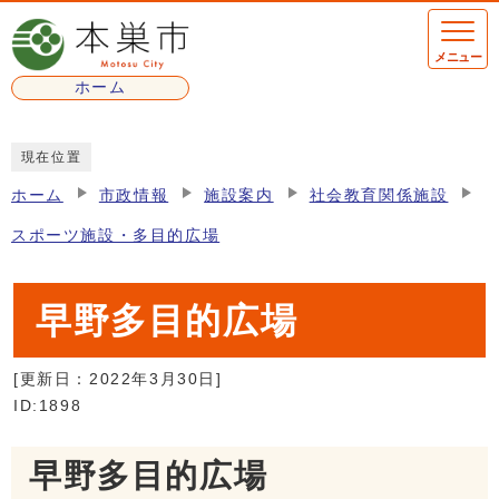
ページの先頭です
メニュー
ホーム
ここから本文です
現在位置
ホーム
市政情報
施設案内
社会教育関係施設
スポーツ施設・多目的広場
早野多目的広場
[更新日：
2022年3月30日
]
ID:1898
早野多目的広場