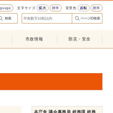
nguage
文字サイズ
拡大
標準
背景色
反転
標準
検索
ページID検索
市政情報
防災・安全
本庁舎 議会事務局 総務課 総務