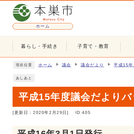
ページの先頭です
ホーム
暮らし・手続き
子育て・教育
ここから本文です
ホーム
議会
議会だより
平成15
現在位置
あしあと
平成15年度議会だより
[更新日：
2020年2月29日
]
ID:405
平成16年3月1日発行