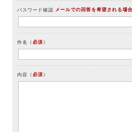
メールでの回答を希望される場
パスワード確認
（
必須
）
件名
（
必須
）
内容