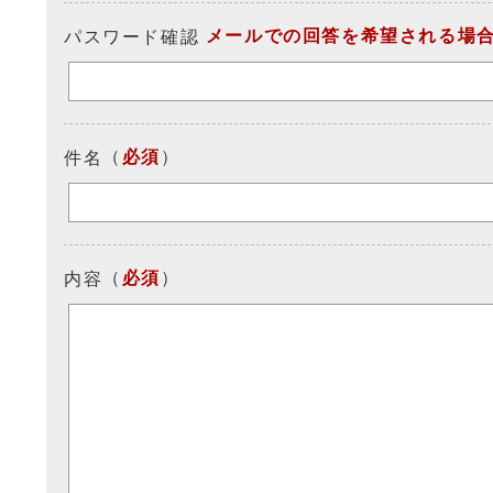
メールでの回答を希望される場
パスワード確認
（
必須
）
件名
（
必須
）
内容