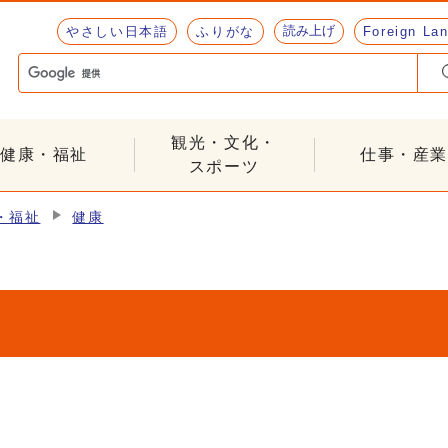
読み上げ
やさしい日本語
ふりがな
Foreign La
観光・文化・
健康・福祉
仕事・産業
スポーツ
・福祉
健康
]