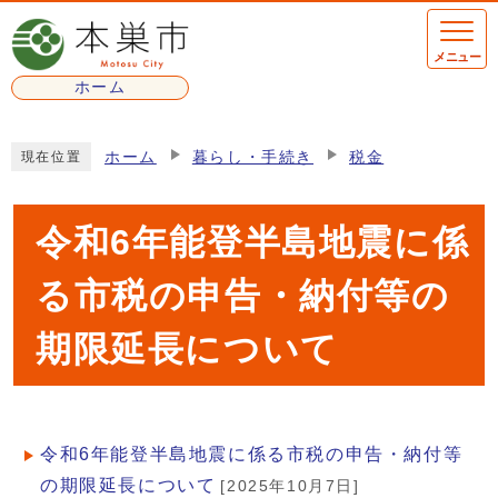
ページの先頭です
メニュー
ホーム
ここから本文です
ホーム
暮らし・手続き
税金
現在位置
令和6年能登半島地震に係
る市税の申告・納付等の
期限延長について
令和6年能登半島地震に係る市税の申告・納付等
メインメニュー
の期限延長について
[2025年10月7日]