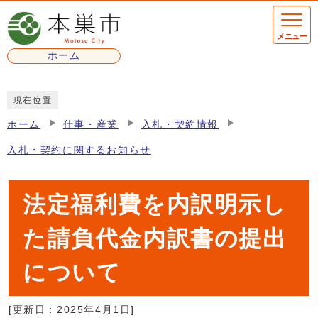
ページの先頭です
メニュー
ホーム
ここから本文です
現在位置
ホーム
仕事・産業
入札・契約情報
入札・契約に関するお知らせ
法定福利費を内訳明示し
た請負代金内訳書の提出
について
[更新日：
2025年4月1日
]