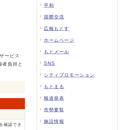
平和
国際交流
広報もとす
ホームページ
もとメール
るサービス
SNS
録者負担と
シティプロモーション
もとまる
報道発表
市勢要覧
施設情報
を確認でき