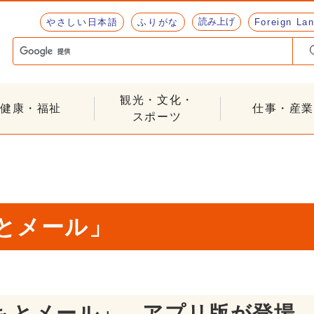
読み上げ
やさしい日本語
ふりがな
Foreign La
観光・文化・
健康・福祉
仕事・産業
スポーツ
とメール」
もとメール」 アプリ版が登場