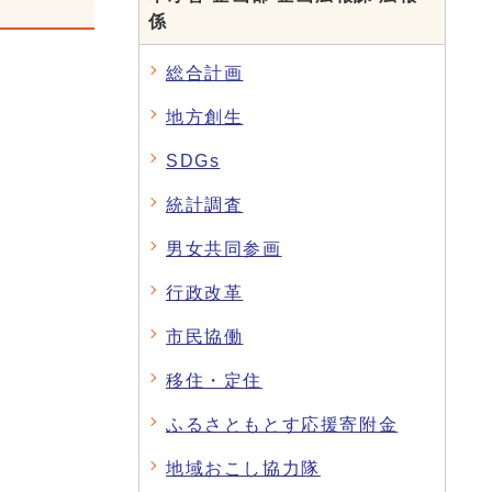
係
総合計画
地方創生
SDGs
統計調査
男女共同参画
行政改革
市民協働
移住・定住
ふるさともとす応援寄附金
地域おこし協力隊