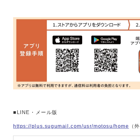
■LINE・メール版
https://plus.sugumail.com/usr/motosu/home
（外