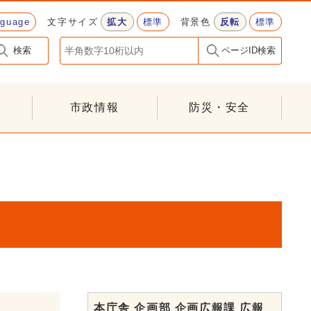
nguage
文字サイズ
拡大
標準
背景色
反転
標準
検索
ページID検索
市政情報
防災・安全
本庁舎 企画部 企画広報課 広報